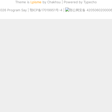
Theme is
Lpisme
by
Chakhsu
| Powered by
Typecho
2026
Program Say
|
鄂ICP备17019951号-4
|
鄂公网安备 420506020000