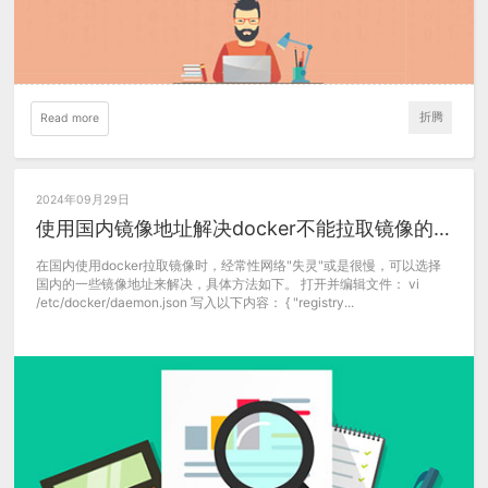
折腾
Read more
2024年09月29日
使用国内镜像地址解决docker不能拉取镜像的问题
在国内使用docker拉取镜像时，经常性网络"失灵"或是很慢，可以选择
国内的一些镜像地址来解决，具体方法如下。 打开并编辑文件： vi
/etc/docker/daemon.json 写入以下内容： { "registry...