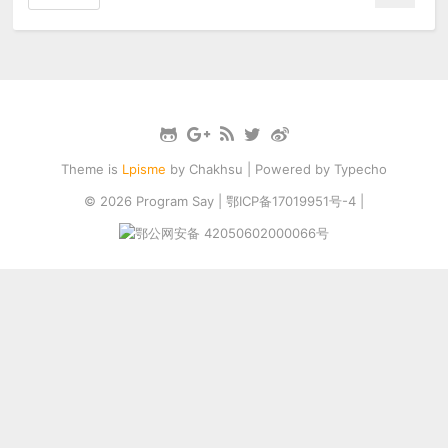
Theme is
Lpisme
by
Chakhsu
| Powered by
Typecho
© 2026
Program Say
|
鄂ICP备17019951号-4
|
鄂公网安备 42050602000066号