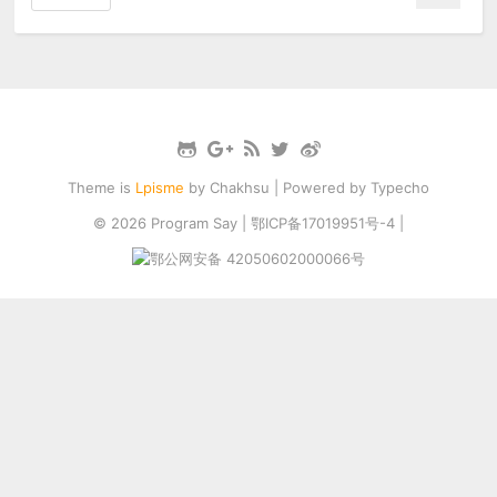
Theme is
Lpisme
by
Chakhsu
| Powered by
Typecho
© 2026
Program Say
|
鄂ICP备17019951号-4
|
鄂公网安备 42050602000066号