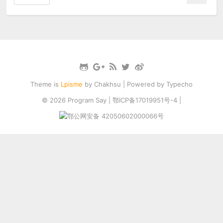
Theme is
Lpisme
by
Chakhsu
| Powered by
Typecho
© 2026
Program Say
|
鄂ICP备17019951号-4
|
鄂公网安备 42050602000066号