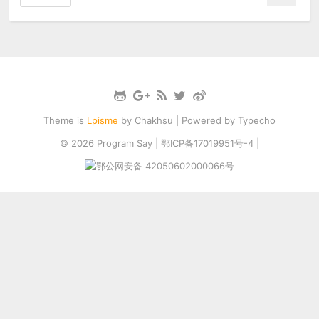
Theme is
Lpisme
by
Chakhsu
| Powered by
Typecho
© 2026
Program Say
|
鄂ICP备17019951号-4
|
鄂公网安备 42050602000066号