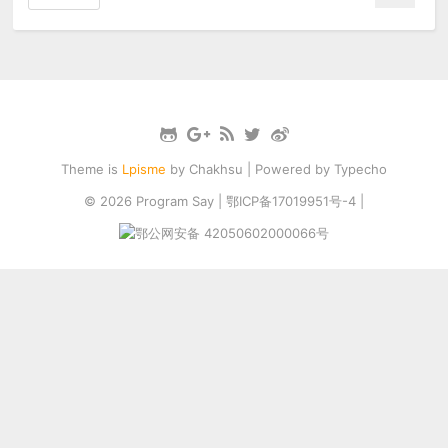
Theme is
Lpisme
by
Chakhsu
| Powered by
Typecho
© 2026
Program Say
|
鄂ICP备17019951号-4
|
鄂公网安备 42050602000066号