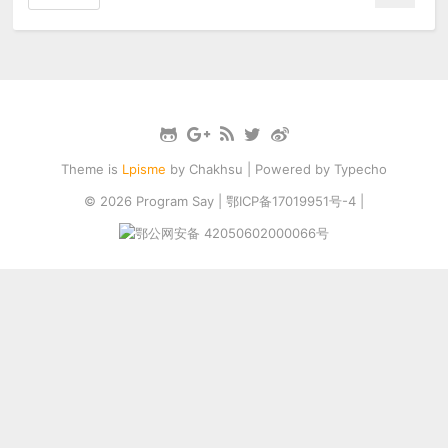
Theme is
Lpisme
by
Chakhsu
| Powered by
Typecho
© 2026
Program Say
|
鄂ICP备17019951号-4
|
鄂公网安备 42050602000066号