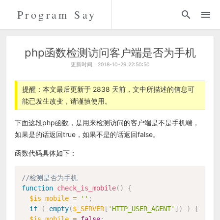
Program Say
代码
折腾
php函数检测访问客户端是否为手机
更新时间：2018-10-29 22:50:50
留言
提醒：本文最后更新于 2838 天前，文中所描述的信息可
能已发生改变，请谨慎使用。
关于
下面这段php函数，是用来检测访问的客户端是不是手机端，
如果是的话返回true，如果不是的话返回false。
函数代码具体如下：
//检测是否为手机
function
check_is_mobile
(
)
{
$is_mobile
=
''
;
if
(
empty
(
$_SERVER
[
'HTTP_USER_AGENT'
]
)
)
{
$is_mobile
=
false
;