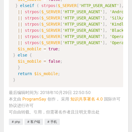
}
elseif
(
strpos
(
$_SERVER
[
'HTTP_USER_AGENT'
]
,
'M
||
strpos
(
$_SERVER
[
'HTTP_USER_AGENT'
]
,
'Android'
||
strpos
(
$_SERVER
[
'HTTP_USER_AGENT'
]
,
'Silk/'
)
||
strpos
(
$_SERVER
[
'HTTP_USER_AGENT'
]
,
'Kindle'
)
||
strpos
(
$_SERVER
[
'HTTP_USER_AGENT'
]
,
'BlackBer
||
strpos
(
$_SERVER
[
'HTTP_USER_AGENT'
]
,
'Opera Mi
||
strpos
(
$_SERVER
[
'HTTP_USER_AGENT'
]
,
'Opera Mo
$is_mobile
=
true
;
}
else
{
$is_mobile
=
false
;
}
return
$is_mobile
;
}
最后编辑时间为: 2018年10月29日 22:50:50
本文由
ProgramSay
创作， 采用
知识共享署名 4.0
国际许可
协议进行许可
可自由转载、引用，但需署名作者且注明文章出处
php
客户端
手机