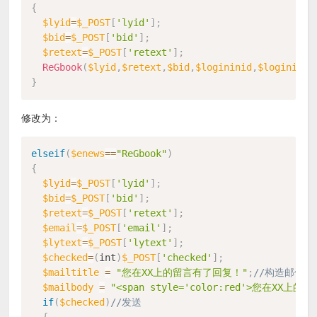
{
$lyid
=
$_POST
[
'lyid'
]
;
$bid
=
$_POST
[
'bid'
]
;
$retext
=
$_POST
[
'retext'
]
;
ReGbook
(
$lyid
,
$retext
,
$bid
,
$logininid
,
$loginin
)
;
}
修改为：
elseif
(
$enews
==
"ReGbook"
)
{
$lyid
=
$_POST
[
'lyid'
]
;
$bid
=
$_POST
[
'bid'
]
;
$retext
=
$_POST
[
'retext'
]
;
$email
=
$_POST
[
'email'
]
;
$lytext
=
$_POST
[
'lytext'
]
;
$checked
=
(
int
)
$_POST
[
'checked'
]
;
$mailtitle
=
"您在XX上的留言有了回复！"
;
//构造邮件主
$mailbody
=
"<span style='color:red'>您在XX上的留
if
(
$checked
)
//发送