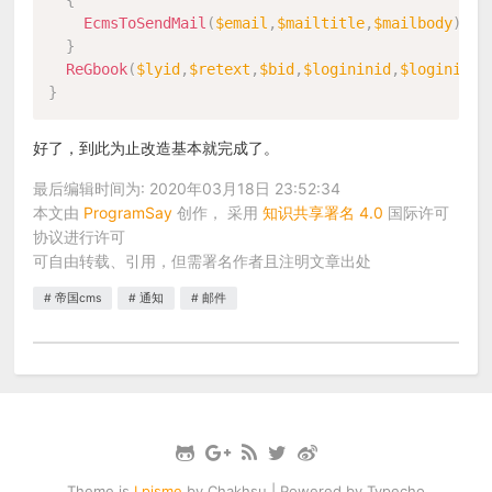
{
EcmsToSendMail
(
$email
,
$mailtitle
,
$mailbody
)
;
}
ReGbook
(
$lyid
,
$retext
,
$bid
,
$logininid
,
$loginin
)
;
}
好了，到此为止改造基本就完成了。
最后编辑时间为: 2020年03月18日 23:52:34
本文由
ProgramSay
创作， 采用
知识共享署名 4.0
国际许可
协议进行许可
可自由转载、引用，但需署名作者且注明文章出处
帝国cms
通知
邮件
Theme is
Lpisme
by
Chakhsu
| Powered by
Typecho