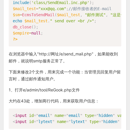
include
(
'class/SendEmail.inc.php'
)
;
$mail_test
=
"xxx@qq.com"
;
//邮件接收者的E-mail
$sm
=
EcmsToSendMail
(
$mail_test
,
"邮件测试"
,
"这是一个
echo
$mail_test
.
" send over <br />"
;
db_close
(
)
;
$empire
=
null
;
?>
在浏览器中输入"http://网址/e/send_mail.php"，如果能收到
邮件，就说明smtp服务正常了。
下面来修改2个文件，用来完成一个功能：当管理员回复用户留
言时，通过邮件通知用户。
1、打开e/admin/tool/ReGook.php文件
大约在43处，增加两行代码，用来获取用户信息：
<
input
id
=
"
email
"
name
=
"
email
"
type
=
"
hidden
"
value
<
input
id
=
"
lytext
"
name
=
"
lytext
"
type
=
"
hidden
"
val