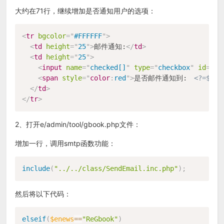
大约在71行，继续增加是否通知用户的选项：
<
tr
bgcolor
=
"
#FFFFFF
"
>
<
td
height
=
"
25
"
>
邮件通知:
</
td
>
<
td
height
=
"
25
"
>
<
input
name
=
"
checked[]
"
type
=
"
checkbox
"
id
=
"
ch
<
span
style
="
color
:
red
"
>
是否邮件通知到:　
<?=$r[e
</
td
>
</
tr
>
2、打开e/admin/tool/gbook.php文件：
增加一行，调用smtp函数功能：
include
(
"../../class/SendEmail.inc.php"
)
;
然后将以下代码：
elseif
(
$enews
==
"ReGbook"
)