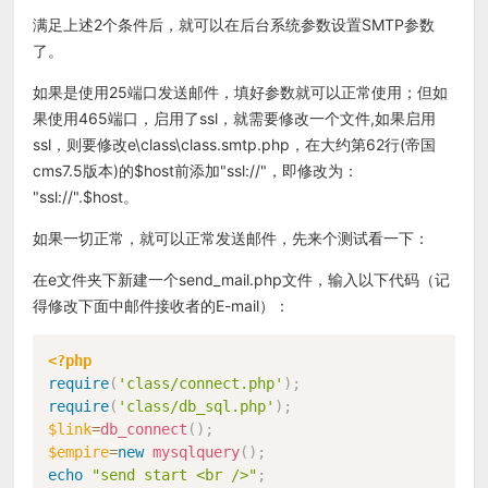
满足上述2个条件后，就可以在后台系统参数设置SMTP参数
了。
如果是使用25端口发送邮件，填好参数就可以正常使用；但如
果使用465端口，启用了ssl，就需要修改一个文件,如果启用
ssl，则要修改e\class\class.smtp.php，在大约第62行(帝国
cms7.5版本)的$host前添加"ssl://"，即修改为：
"ssl://".$host。
如果一切正常，就可以正常发送邮件，先来个测试看一下：
在e文件夹下新建一个send_mail.php文件，输入以下代码（记
得修改下面中邮件接收者的E-mail）：
<?php
require
(
'class/connect.php'
)
;
require
(
'class/db_sql.php'
)
;
$link
=
db_connect
(
)
;
$empire
=
new
mysqlquery
(
)
;
echo
"send start <br />"
;