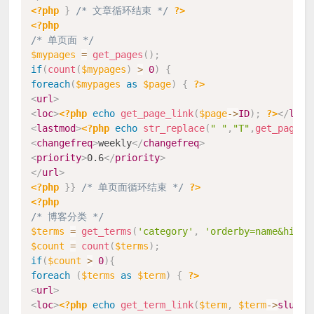
<?php
}
/* 文章循环结束 */
?>
<?php
/* 单页面 */
$mypages
=
get_pages
(
)
;
if
(
count
(
$mypages
)
>
0
)
{
foreach
(
$mypages
as
$page
)
{
?>
<
url
>
<
loc
>
<?php
echo
get_page_link
(
$page
-
>
ID
)
;
?>
</
loc
>
<
lastmod
>
<?php
echo
str_replace
(
" "
,
"T"
,
get_page
(
$
<
changefreq
>
weekly
</
changefreq
>
<
priority
>
0.6
</
priority
>
</
url
>
<?php
}
}
/* 单页面循环结束 */
?>
<?php
/* 博客分类 */
$terms
=
get_terms
(
'category'
,
'orderby=name&hide_
$count
=
count
(
$terms
)
;
if
(
$count
>
0
)
{
foreach
(
$terms
as
$term
)
{
?>
<
url
>
<
loc
>
<?php
echo
get_term_link
(
$term
,
$term
-
>
slug
)
;