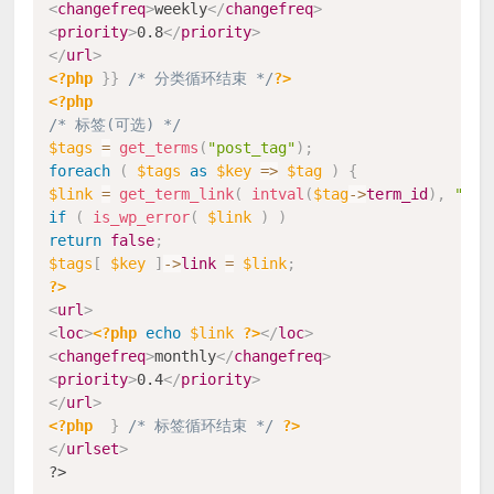
<
changefreq
>
weekly
</
changefreq
>
<
priority
>
0.8
</
priority
>
</
url
>
<?php
}
}
/* 分类循环结束 */
?>
<?php
/* 标签(可选) */
$tags
=
get_terms
(
"post_tag"
)
;
foreach
(
$tags
as
$key
=
>
$tag
)
{
$link
=
get_term_link
(
intval
(
$tag
-
>
term_id
)
,
"pos
if
(
is_wp_error
(
$link
)
)
return
false
;
$tags
[
$key
]
-
>
link
=
$link
;
?>
<
url
>
<
loc
>
<?php
echo
$link
?>
</
loc
>
<
changefreq
>
monthly
</
changefreq
>
<
priority
>
0.4
</
priority
>
</
url
>
<?php
}
/* 标签循环结束 */
?>
</
urlset
>