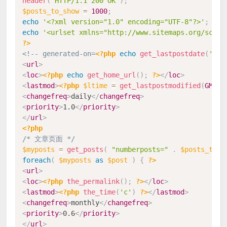
header
(
'HTTP/1.1 200 OK'
)
;
$posts_to_show
=
1000
;
echo
'<?xml version="1.0" encoding="UTF-8"?>'
;
echo
'<urlset xmlns="http://www.sitemaps.org/schem
?>
<!-- generated-on=
<?php
echo
get_lastpostdate
(
'blo
<
url
>
<
loc
>
<?php
echo
get_home_url
(
)
;
?>
</
loc
>
<
lastmod
>
<?php
$ltime
=
get_lastpostmodified
(
GMT
)
;
<
changefreq
>
daily
</
changefreq
>
<
priority
>
1.0
</
priority
>
</
url
>
<?php
/* 文章页面 */
$myposts
=
get_posts
(
"numberposts="
.
$posts_to_s
foreach
(
$myposts
as
$post
)
{
?>
<
url
>
<
loc
>
<?php
the_permalink
(
)
;
?>
</
loc
>
<
lastmod
>
<?php
the_time
(
'c'
)
?>
</
lastmod
>
<
changefreq
>
monthly
</
changefreq
>
<
priority
>
0.6
</
priority
>
</
url
>