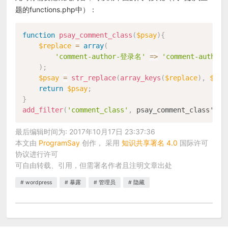
题的functions.php中）：
function
psay_comment_class
(
$psay
)
{
$replace
=
array
(
'comment-author-登录名'
=
>
'comment-autho
)
;
$psay
=
str_replace
(
array_keys
(
$replace
)
,
$rep
return
$psay
;
}
add_filter
(
'comment_class'
,
 psay_comment_class'
)
;
最后编辑时间为: 2017年10月17日 23:37:36
本文由
ProgramSay
创作， 采用
知识共享署名 4.0
国际许可
协议进行许可
可自由转载、引用，但需署名作者且注明文章出处
wordpress
暴露
管理员
隐藏