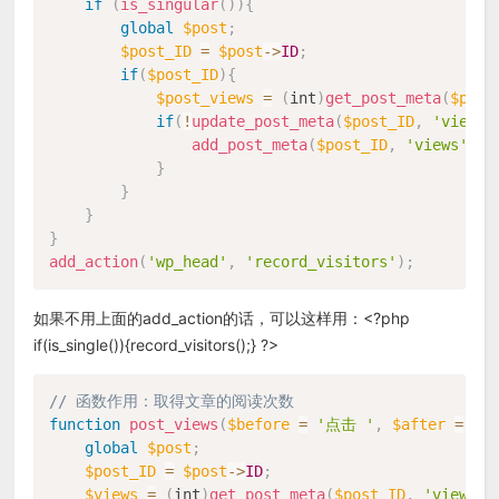
if
(
is_singular
(
)
)
{
global
$post
;
$post_ID
=
$post
-
>
ID
;
if
(
$post_ID
)
{
$post_views
=
(
int
)
get_post_meta
(
$post
if
(
!
update_post_meta
(
$post_ID
,
'views'
add_post_meta
(
$post_ID
,
'views'
,
1
}
}
}
}
add_action
(
'wp_head'
,
'record_visitors'
)
;
如果不用上面的add_action的话，可以这样用：<?php
if(is_single()){record_visitors();} ?>
// 函数作用：取得文章的阅读次数
function
post_views
(
$before
=
'点击 '
,
$after
=
' 
global
$post
;
$post_ID
=
$post
-
>
ID
;
$views
=
(
int
)
get_post_meta
(
$post_ID
,
'views'
,