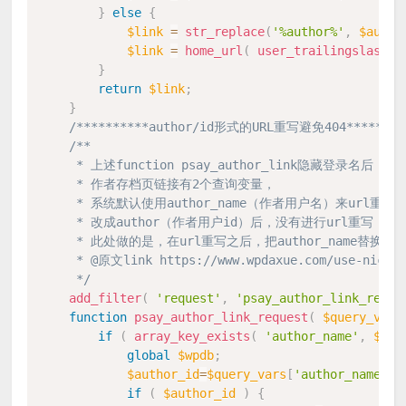
}
else
{
$link
=
str_replace
(
'%author%'
,
$autho
$link
=
home_url
(
user_trailingslashit
}
return
$link
;
}
/**********author/id形式的URL重写避免404********
/**

     * 上述function psay_author_link隐藏登录名后

     * 作者存档页链接有2个查询变量，

     * 系统默认使用author_name（作者用户名）来url重写

     * 改成author（作者用户id）后，没有进行url重写，访问au
     * 此处做的是，在url重写之后，把author_name替换为au
     * @原文link https://www.wpdaxue.com/use-nicknam
     */
add_filter
(
'request'
,
'psay_author_link_reque
function
psay_author_link_request
(
$query_vars
if
(
array_key_exists
(
'author_name'
,
$que
global
$wpdb
;
$author_id
=
$query_vars
[
'author_name'
]
;
if
(
$author_id
)
{