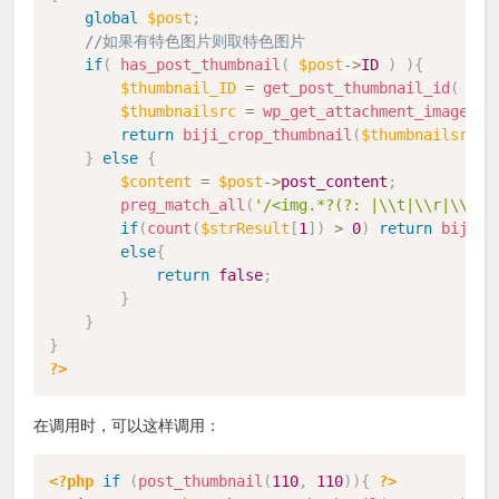
global
$post
;
//如果有特色图片则取特色图片
if
(
has_post_thumbnail
(
$post
-
>
ID
)
)
{
$thumbnail_ID
=
get_post_thumbnail_id
(
$po
$thumbnailsrc
=
wp_get_attachment_image_sr
return
biji_crop_thumbnail
(
$thumbnailsrc
[
0
}
else
{
$content
=
$post
-
>
post_content
;
preg_match_all
(
'/<img.*?(?: |\\t|\\r|\\n)?
if
(
count
(
$strResult
[
1
]
)
>
0
)
return
biji_c
else
{
return
false
;
}
}
}
?>
在调用时，可以这样调用：
<?php
if
(
post_thumbnail
(
110
,
110
)
)
{
?>