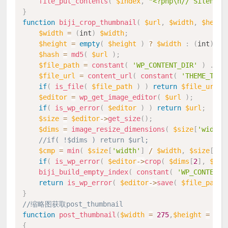
file_put_contents
(
$index
,
"<?php\n// Silence 
}
function
biji_crop_thumbnail
(
$url
,
$width
,
$heigh
$width
=
(
int
)
$width
;
$height
=
empty
(
$height
)
?
$width
:
(
int
)
$h
$hash
=
md5
(
$url
)
;
$file_path
=
constant
(
'WP_CONTENT_DIR'
)
.
co
$file_url
=
content_url
(
constant
(
'THEME_THUM
if
(
is_file
(
$file_path
)
)
return
$file_url
;
$editor
=
wp_get_image_editor
(
$url
)
;
if
(
is_wp_error
(
$editor
)
)
return
$url
;
$size
=
$editor
-
>
get_size
(
)
;
$dims
=
image_resize_dimensions
(
$size
[
'width'
//if( !$dims ) return $url;
$cmp
=
min
(
$size
[
'width'
]
/
$width
,
$size
[
'he
if
(
is_wp_error
(
$editor
-
>
crop
(
$dims
[
2
]
,
$dim
biji_build_empty_index
(
constant
(
'WP_CONTENT_
return
is_wp_error
(
$editor
-
>
save
(
$file_path
,
}
//缩略图获取post_thumbnail
function
post_thumbnail
(
$width
=
275
,
$height
=
170
{