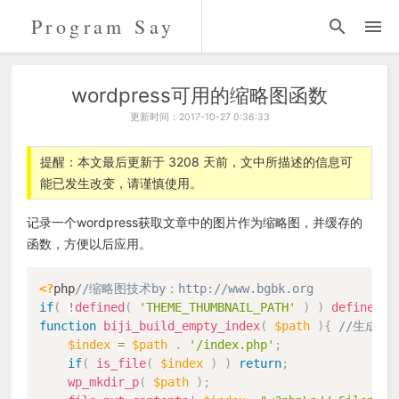
Program Say
代码
折腾
wordpress可用的缩略图函数
更新时间：2017-10-27 0:36:33
留言
提醒：本文最后更新于 3208 天前，文中所描述的信息可
能已发生改变，请谨慎使用。
关于
记录一个wordpress获取文章中的图片作为缩略图，并缓存的
函数，方便以后应用。
<?
php
//缩略图技术by：http://www.bgbk.org
if
(
!
defined
(
'THEME_THUMBNAIL_PATH'
)
)
define
(
'
function
biji_build_empty_index
(
$path
)
{
//生成空
$index
=
$path
.
'/index.php'
;
if
(
is_file
(
$index
)
)
return
;
wp_mkdir_p
(
$path
)
;