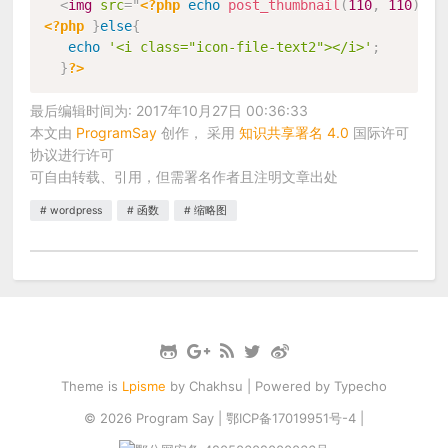
<
img
src
=
"
<?php
echo
post_thumbnail
(
110
,
110
)
;
?
<?php
}
else
{
echo
'<i class="icon-file-text2"></i>'
;
}
?>
最后编辑时间为: 2017年10月27日 00:36:33
本文由
ProgramSay
创作， 采用
知识共享署名 4.0
国际许可
协议进行许可
可自由转载、引用，但需署名作者且注明文章出处
wordpress
函数
缩略图
Theme is
Lpisme
by
Chakhsu
| Powered by
Typecho
© 2026
Program Say
|
鄂ICP备17019951号-4
|