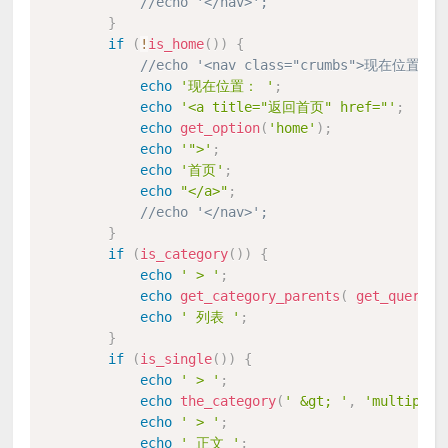
//echo '</nav>';
}
if
(
!
is_home
(
)
)
{
//echo '<nav class="crumbs">现在位置： 
echo
'现在位置： '
;
echo
'<a title="返回首页" href="'
;
echo
get_option
(
'home'
)
;
echo
'">'
;
echo
'首页'
;
echo
"</a>"
;
//echo '</nav>';
}
if
(
is_category
(
)
)
{
echo
' > '
;
echo
get_category_parents
(
get_query_v
echo
' 列表 '
;
}
if
(
is_single
(
)
)
{
echo
' > '
;
echo
the_category
(
' &gt; '
,
'multiple'
echo
' > '
;
echo
' 正文 '
;