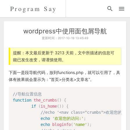
Program Say
代码
折腾
wordpress中使用面包屑导航
更新时间：2017-10-19 13:45:49
留言
提醒：本文最后更新于 3213 天前，文中所描述的信息可
能已发生改变，请谨慎使用。
关于
下面一是段导航代码，放到functions.php，就可以引用了，具
体有效果就会显示为：“首页>分类名>文章名”。
//导航位置信息
function
the_crumbs
(
)
{
if
(
is_home
(
)
)
{
//echo '<nav class="crumbs">欢迎您的访问
echo
'欢迎您的访问:'
;
echo
bloginfo
(
'name'
)
;