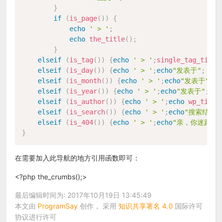
}
if
(
is_page
(
)
)
{
echo
' > '
;
echo
the_title
(
)
;
}
elseif
(
is_tag
(
)
)
{
echo
' > '
;
single_tag_title
elseif
(
is_day
(
)
)
{
echo
' > '
;
echo
"发表于"
;
the
elseif
(
is_month
(
)
)
{
echo
' > '
;
echo
"发表于"
;
t
elseif
(
is_year
(
)
)
{
echo
' > '
;
echo
"发表于"
;
th
elseif
(
is_author
(
)
)
{
echo
' > '
;
echo
wp_title
elseif
(
is_search
(
)
)
{
echo
' > '
;
echo
"搜索结果"
elseif
(
is_404
(
)
)
{
echo
' > '
;
echo
"亲，你迷路了
}
在需要加入此导航的地方引用函数即可：
<?php the_crumbs();>
最后编辑时间为: 2017年10月19日 13:45:49
本文由
ProgramSay
创作， 采用
知识共享署名 4.0
国际许可
协议进行许可