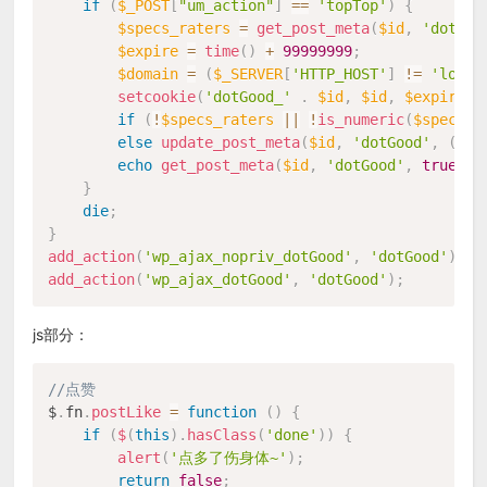
if
(
$_POST
[
"um_action"
]
==
'topTop'
)
{
$specs_raters
=
get_post_meta
(
$id
,
'dotGoo
$expire
=
time
(
)
+
99999999
;
$domain
=
(
$_SERVER
[
'HTTP_HOST'
]
!=
'local
setcookie
(
'dotGood_'
.
$id
,
$id
,
$expire
,
if
(
!
$specs_raters
||
!
is_numeric
(
$specs_r
else
update_post_meta
(
$id
,
'dotGood'
,
(
$sp
echo
get_post_meta
(
$id
,
'dotGood'
,
true
)
;
}
die
;
}
add_action
(
'wp_ajax_nopriv_dotGood'
,
'dotGood'
)
;
add_action
(
'wp_ajax_dotGood'
,
'dotGood'
)
;
js部分：
//点赞
$
.
fn
.
postLike
=
function
(
)
{
if
(
$
(
this
)
.
hasClass
(
'done'
)
)
{
alert
(
'点多了伤身体~'
)
;
return
false
;