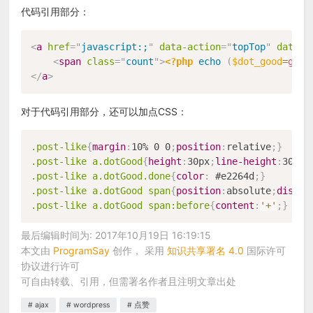
代码引用部分：
<
a
href
=
"
javascript:;
"
data-action
=
"
topTop
"
data-i
<
span
class
=
"
count
"
>
<?php
echo
(
$dot_good
=
get_
</
a
>
对于代码引用部分，还可以加点CSS：
.post-like
{
margin
:
10% 0 0
;
position
:
relative
;
}
.post-like a.dotGood
{
height
:
30px
;
line-height
:
30px
;
.post-like a.dotGood.done
{
color
:
 #e2264d
;
}
.post-like a.dotGood span
{
position
:
absolute
;
displa
.post-like a.dotGood span:before
{
content
:
'+'
;
}
最后编辑时间为: 2017年10月19日 16:19:15
本文由
ProgramSay
创作， 采用
知识共享署名 4.0
国际许可
协议进行许可
可自由转载、引用，但需署名作者且注明文章出处
ajax
wordpress
点赞