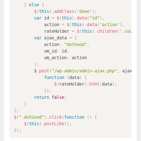
}
else
{
$
(
this
)
.
addClass
(
'done'
)
;
var
 id 
=
$
(
this
)
.
data
(
"id"
)
,
            action 
=
$
(
this
)
.
data
(
'action'
)
,
            rateHolder 
=
$
(
this
)
.
children
(
'.count'
var
 ajax_data 
=
{
            action
:
"dotGood"
,
            um_id
:
 id
,
            um_action
:
 action

}
;
        $
.
post
(
"/wp-admin/admin-ajax.php"
,
 ajax_da
function
(
data
)
{
$
(
rateHolder
)
.
html
(
data
)
;
}
)
;
return
false
;
}
}
;
$
(
".dotGood"
)
.
click
(
function
(
)
{
$
(
this
)
.
postLike
(
)
;
}
)
;