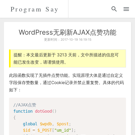
Program Say
代码
折腾
WordPress无刷新AJAX点赞功能
更新时间：2017-10-19 16:19:15
留言
提醒：本文最后更新于 3213 天前，文中所描述的信息可
能已发生改变，请谨慎使用。
关于
此段函数实现了无插件点赞功能。实现原理大体是通过自定义
字段保存赞数量，通过Cookie记录并禁止重复赞。具体的代码
如下：
//AJAX点赞
function
dotGood
(
)
{
global
$wpdb
,
$post
;
$id
=
$_POST
[
"um_id"
]
;