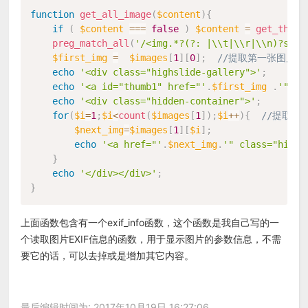
function
get_all_image
(
$content
)
{
if
(
$content
===
false
)
$content
=
get_the_c
preg_match_all
(
'/<img.*?(?: |\\t|\\r|\\n)?src=
$first_img
=
$images
[
1
]
[
0
]
;
//提取第一张图片
echo
'<div class="highslide-gallery">'
;
echo
'<a id="thumb1" href="'
.
$first_img
.
'" cl
echo
'<div class="hidden-container">'
;
for
(
$i
=
1
;
$i
<
count
(
$images
[
1
]
)
;
$i
++
)
{
//提取第
$next_img
=
$images
[
1
]
[
$i
]
;
echo
'<a href="'
.
$next_img
.
'" class="highs
}
echo
'</div></div>'
;
}
上面函数包含有一个exif_info函数，这个函数是我自己写的一
个读取图片EXIF信息的函数，用于显示图片的参数信息，不需
要它的话，可以去掉或是增加其它内容。
最后编辑时间为: 2017年10月19日 16:27:06