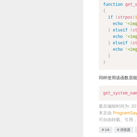
function
get_
{
if
(
strpos
(
echo
'<im
}
elseif
(
s
echo
'<im
}
elseif
(
s
echo
'<im
}
}
同样使用该函数居
get_system_na
最后编辑时间为: 2017
本文由
ProgramSa
可自由转载、引用
UA
浏览器