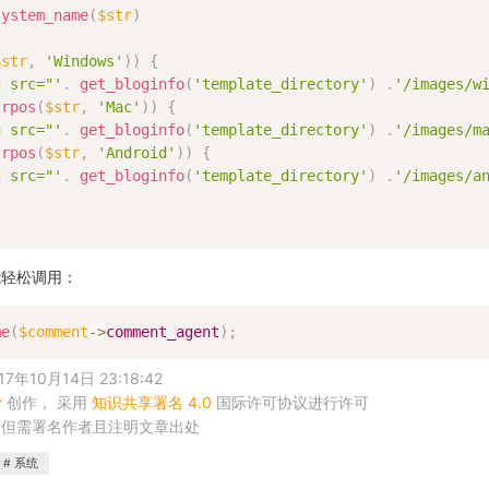
system_name
(
$str
)
$str
,
'Windows'
)
)
{
g src="'
.
get_bloginfo
(
'template_directory'
)
.
'/images/w
trpos
(
$str
,
'Mac'
)
)
{
g src="'
.
get_bloginfo
(
'template_directory'
)
.
'/images/m
trpos
(
$str
,
'Android'
)
)
{
g src="'
.
get_bloginfo
(
'template_directory'
)
.
'/images/a
能轻松调用：
me
(
$comment
-
>
comment_agent
)
;
年10月14日 23:18:42
y
创作， 采用
知识共享署名 4.0
国际许可协议进行许可
，但需署名作者且注明文章出处
系统