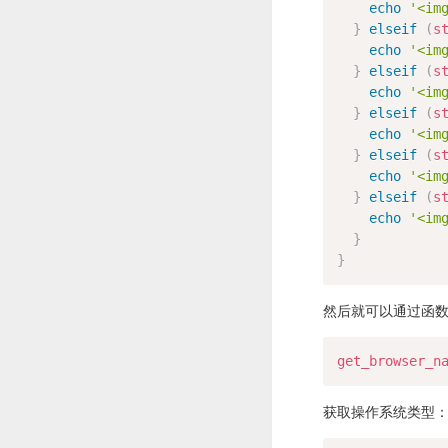
echo
'<im
}
elseif
(
s
echo
'<im
}
elseif
(
s
echo
'<im
}
elseif
(
s
echo
'<im
}
elseif
(
s
echo
'<im
}
elseif
(
s
echo
'<im
}
}
然后就可以通过函
get_browser_n
获取操作系统类型