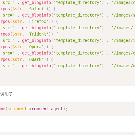
g src="'
.
get_bloginfo
(
'template_directory'
)
.
'/images/
trpos
(
$str
,
'Safari'
)
)
{
g src="'
.
get_bloginfo
(
'template_directory'
)
.
'/images/
trpos
(
$str
,
'Firefox'
)
)
{
g src="'
.
get_bloginfo
(
'template_directory'
)
.
'/images/
trpos
(
$str
,
'Trident'
)
)
{
g src="'
.
get_bloginfo
(
'template_directory'
)
.
'/images/
trpos
(
$str
,
'Opera'
)
)
{
g src="'
.
get_bloginfo
(
'template_directory'
)
.
'/images/
trpos
(
$str
,
'Quark'
)
)
{
g src="'
.
get_bloginfo
(
'template_directory'
)
.
'/images/
数调用了：
ame
(
$comment
-
>
comment_agent
)
;
：