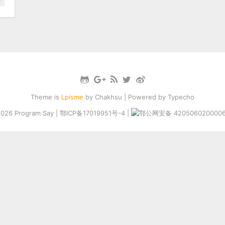
Theme is
Lpisme
by
Chakhsu
| Powered by
Typecho
2026
Program Say
|
鄂ICP备17019951号-4
|
鄂公网安备 420506020000