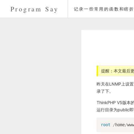
Program Say
记录一些常用的函数和瞎折
提醒：本文最后更
昨天在LNMP上设置
录了下。
ThinkPHP V5
运行目录为publi
root
/
home
/
ww