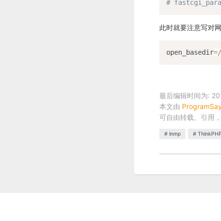
# fastcgi_par
此时就要注意写对网站根
open_basedir
=
最后编辑时间为: 2018
本文由
ProgramSa
可自由转载、引用
lnmp
ThinkPH