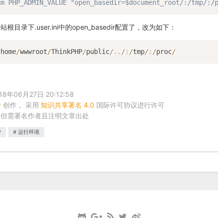
am PHP_ADMIN_VALUE "open_basedir=$document_root/:/tmp/:/
目录下.user.ini中的open_basedir配置了，改为如下：
/
home
/
wwwroot
/
ThinkPHP
/
public
/
.
.
/
:
/
tmp
/
:
/
proc
/
年06月27日 20:12:58
y
创作， 采用
知识共享署名 4.0
国际许可协议进行许可
，但需署名作者且注明文章出处
P
运行环境