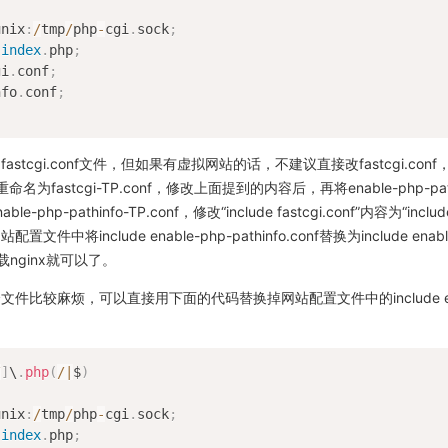
unix
:
/
tmp
/
php
-
cgi
.
sock
;
index
.
php
;
gi
.
conf
;
nfo
.
conf
;
stcgi.conf文件，但如果有虚拟网站的话，不建议直接改fastcgi.co
nf重命名为fastcgi-TP.conf，修改上面提到的内容后，再将enable-php-pat
php-pathinfo-TP.conf，修改“include fastcgi.conf”内容为“include 
置文件中将include enable-php-pathinfo.conf替换为include enable-
加载nginx就可以了。
件比较麻烦，可以直接用下面的代码替换掉网站配置文件中的include enab
/
]
\
.
php
(
/
|
$
)
unix
:
/
tmp
/
php
-
cgi
.
sock
;
index
.
php
;