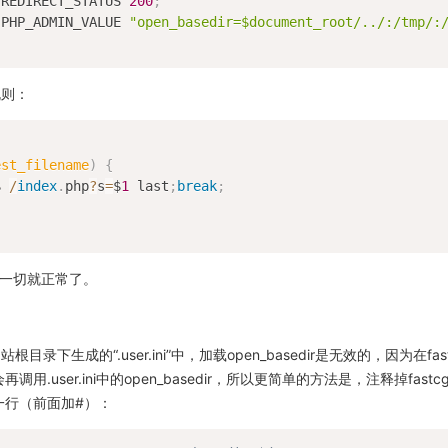
 REDIRECT_STATUS 
200
;
 PHP_ADMIN_VALUE 
"open_basedir=$document_root/../:/tmp/:
规则：
est_filename
)
{
$ 
/
index
.
php
?
s
=
$
1
 last
;
break
;
，一切就正常了。
录下生成的“.user.ini”中，加载open_basedir是无效的，因为在fast
不会再调用.user.ini中的open_basedir，所以更简单的方法是，注释掉fastcg
的那一行（前面加#）：