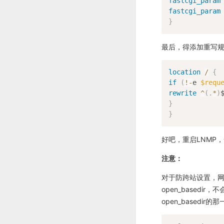
fastcgi_param
fastcgi_param
}
最后，得添加重写
location
/
{
if
(
!
-
e 
$requ
rewrite
^
(
.
*
)
}
}
好吧，重启LNMP
注意：
对于防跨站设置，网站根目
open_basedir，
open_basedir