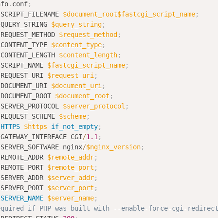
nfo
.
conf
;
 SCRIPT_FILENAME 
$document_root
$fastcgi_script_name
;
 QUERY_STRING 
$query_string
;
 REQUEST_METHOD 
$request_method
;
 CONTENT_TYPE 
$content_type
;
 CONTENT_LENGTH 
$content_length
;
 SCRIPT_NAME 
$fastcgi_script_name
;
 REQUEST_URI 
$request_uri
;
 DOCUMENT_URI 
$document_uri
;
 DOCUMENT_ROOT 
$document_root
;
 SERVER_PROTOCOL 
$server_protocol
;
 REQUEST_SCHEME 
$scheme
;
HTTPS
$https
if_not_empty
;
 GATEWAY_INTERFACE CGI
/
1.1
;
 SERVER_SOFTWARE nginx
/
$nginx_version
;
 REMOTE_ADDR 
$remote_addr
;
 REMOTE_PORT 
$remote_port
;
 SERVER_ADDR 
$server_addr
;
 SERVER_PORT 
$server_port
;
SERVER_NAME
$server_name
;
equired if PHP was built with --enable-force-cgi-redirec