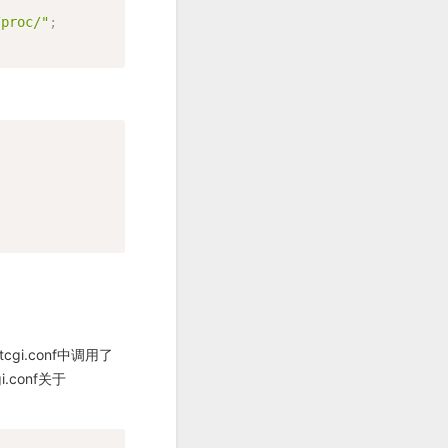
/proc/"
;
cgi.conf中调用了
i.conf关于