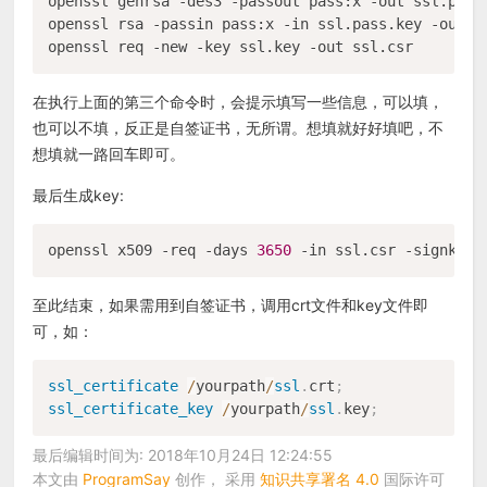
openssl genrsa -des3 -passout pass:x -out ssl.pass
openssl rsa -passin pass:x -in ssl.pass.key -out ss
在执行上面的第三个命令时，会提示填写一些信息，可以填，
也可以不填，反正是自签证书，无所谓。想填就好好填吧，不
想填就一路回车即可。
最后生成key:
openssl x509 -req -days 
3650
至此结束，如果需用到自签证书，调用crt文件和key文件即
可，如：
ssl_certificate
/
yourpath
/
ssl
.
crt
;
ssl_certificate_key
/
yourpath
/
ssl
.
key
;
最后编辑时间为: 2018年10月24日 12:24:55
本文由
ProgramSay
创作， 采用
知识共享署名 4.0
国际许可