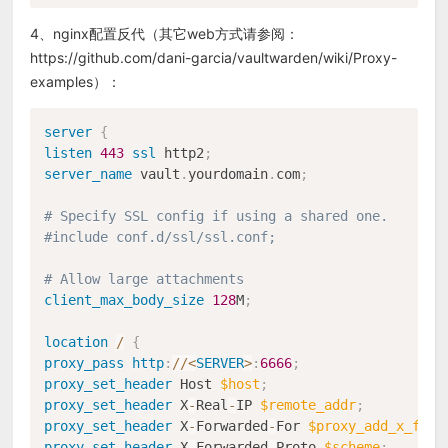
4、nginx配置反代（其它web方式请参阅：
https://github.com/dani-garcia/vaultwarden/wiki/Proxy-
examples）：
server
{
listen
443
ssl
 http2
;
server_name
 vault
.
yourdomain
.
com
;
# Specify SSL config if using a shared one.
#include conf.d/ssl/ssl.conf;
# Allow large attachments
client_max_body_size
128
M
;
location
/
{
proxy_pass
http
:
/
/
<
SERVER
>
:
6666
;
proxy_set_header
 Host 
$host
;
proxy_set_header
 X
-
Real
-
IP 
$remote_addr
;
proxy_set_header
 X
-
Forwarded
-
For 
$proxy_add_x_forw
proxy_set_header
 X
-
Forwarded
-
Proto 
$scheme
;