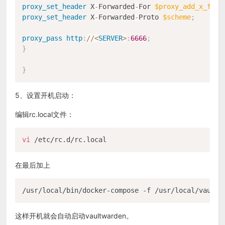
proxy_set_header
 X
-
Forwarded
-
For 
$proxy_add_x_forw
proxy_set_header
 X
-
Forwarded
-
Proto 
$scheme
;
proxy_pass
http
:
/
/
<
SERVER
>
:
6666
;
}
}
5、设置开机启动：
编辑rc.local文件：
vi
在最后加上
这样开机就会自动启动vaultwarden。