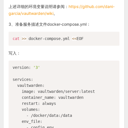
上述详细的环境变量说明请参阅：
https://github.com/dani-
garcia/vaultwarden/wiki
。
3、准备服务描述文件docker-compose.yml：
cat
>>
 docker-compose.yml 
<<
写入：
version: 
'3'
services:

  vaultwarden:

    image: vaultwarden/server:latest

    container_name: vaultwarden

    restart: always

    volumes:

      - /docker/data:/data

    env_file:

      - config.env
