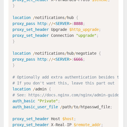
}
location
/
notifications
/
hub 
{
proxy_pass
http
:
/
/
<
SERVER
>
:
8888
;
proxy_set_header
 Upgrade 
$http_upgrade
;
proxy_set_header
 Connection 
"upgrade"
;
}
location
/
notifications
/
hub
/
negotiate 
{
proxy_pass
http
:
/
/
<
SERVER
>
:
6666
;
}
# Optionally add extra authentication besides the 
# If you don't want this, leave this part out
location
/
admin 
{
# See: https://docs.nginx.com/nginx/admin-guide/se
auth_basic
"Private"
;
auth_basic_user_file
/
path
/
to
/
htpasswd_file
;
proxy_set_header
 Host 
$host
;
proxy_set_header
 X
-
Real
-
IP 
$remote_addr
;