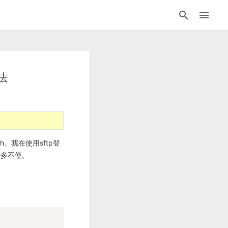
法
。我在使用sftp登
诸多不便。
：