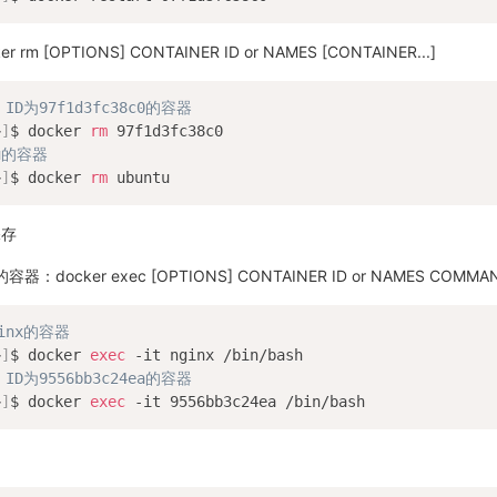
m [OPTIONS] CONTAINER ID or NAMES [CONTAINER...]
 ID为97f1d3fc38c0的容器
~
]
$ docker 
rm
u的容器
~
]
$ docker 
rm
保存
ocker exec [OPTIONS] CONTAINER ID or NAMES COMMAND 
inx的容器
~
]
$ docker 
exec
 ID为9556bb3c24ea的容器
~
]
$ docker 
exec
 -it 9556bb3c24ea /bin/bash