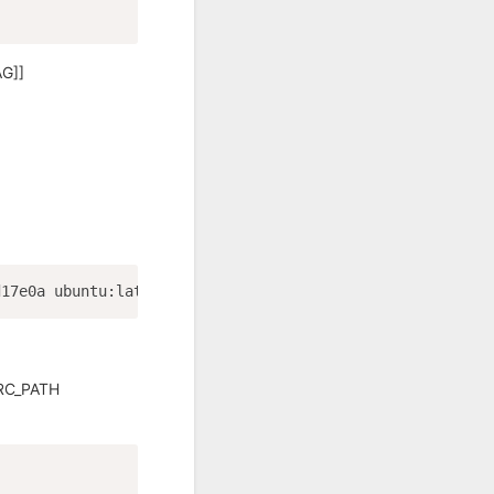
G]]
C_PATH