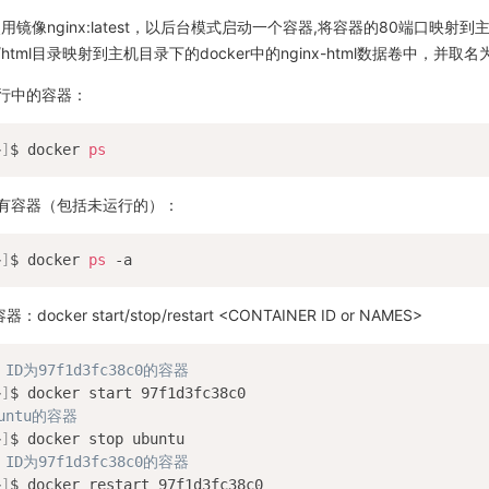
镜像nginx:latest，以后台模式启动一个容器,将容器的80端口映射到
ginx/html目录映射到主机目录下的docker中的nginx-html数据卷中，并取名为
行中的容器：
~
]
$ docker 
ps
有容器（包括未运行的）：
~
]
$ docker 
ps
cker start/stop/restart <CONTAINER ID or NAMES>
 ID为97f1d3fc38c0的容器
~
]
untu的容器
~
]
 ID为97f1d3fc38c0的容器
~
]