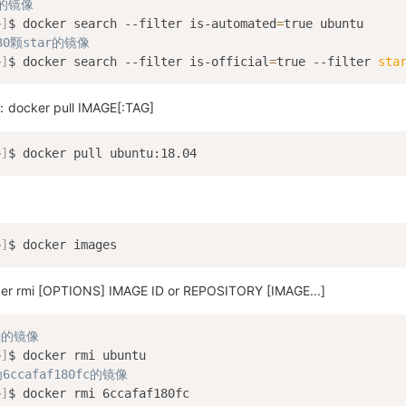
的镜像
~
]
$ docker search --filter is-automated
=
0颗star的镜像
~
]
$ docker search --filter is-official
=
true --filter 
sta
er pull IMAGE[:TAG]
~
]
~
]
mi [OPTIONS] IMAGE ID or REPOSITORY [IMAGE...]
u的镜像
~
]
为6ccafaf180fc的镜像
~
]