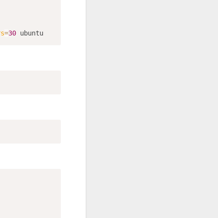
rs
=
30