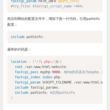
fastcgi_param
 PATH_INFO 
$path_info
;
#try_files $fastcgi_script_name =404;
然后到网站的配置文件中，增加下面一行代码，引用pathinfo
配置：
include
 pathinfo
;
最终的代码是：
location
~
[
^
/
]
\
.
php
(
/
|
$
)
{
root
/
var
/
www
/
html
/
website
;
fastcgi_pass
 myphp
:
9000
;
#php的容器名为myphp，端口
fastcgi_index
index
.
php
;
fastcgi_param
 SCRIPT_FILENAME 
/
var
/
www
/
html
/
webs
include
 fastcgi_params
;
include
 pathinfo
;
#启用pathinfo
}