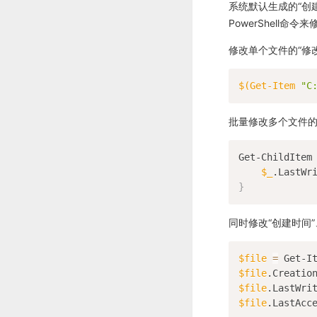
系统默认生成的“创
PowerShell命令
修改单个文件的“修
$(
Get-Item 
"C
批量修改多个文件的
Get-ChildItem
$_
.LastWr
}
同时修改“创建时间”
$file
=
 Get-I
$file
.Creatio
$file
.LastWri
$file
.LastAcc